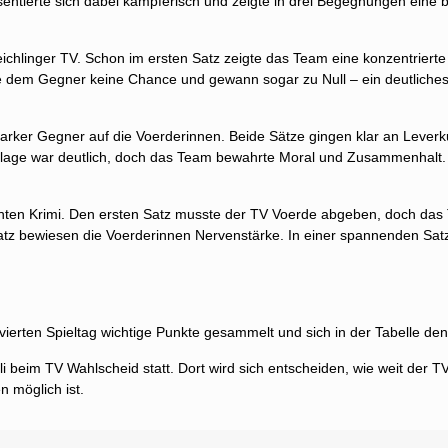
ntierte sich dabei kämpferisch und zeigte in drei Begegnungen eine 
eichlinger TV. Schon im ersten Satz zeigte das Team eine konzentrier
 dem Gegner keine Chance und gewann sogar zu Null – ein deutliches 
starker Gegner auf die Voerderinnen. Beide Sätze gingen klar an Leve
rlage war deutlich, doch das Team bewahrte Moral und Zusammenhalt.
chten Krimi. Den ersten Satz musste der TV Voerde abgeben, doch das 
z bewiesen die Voerderinnen Nervenstärke. In einer spannenden Satzv
ierten Spieltag wichtige Punkte gesammelt und sich in der Tabelle den 4
uli beim TV Wahlscheid statt. Dort wird sich entscheiden, wie weit der
n möglich ist.